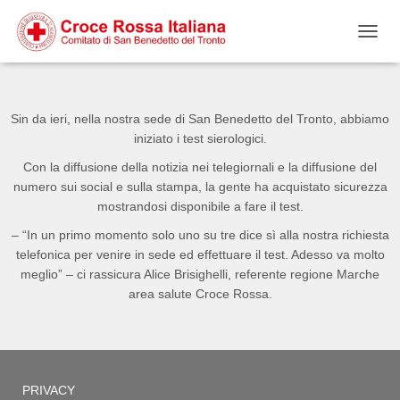
Salta
Passa
Passa
al
alla
al
Naviga
contenuto
navigazione
footer
Sin da ieri, nella nostra sede di San Benedetto del Tronto, abbiamo
iniziato i test sierologici.
Con la diffusione della notizia nei telegiornali e la diffusion
e del
numero sui social e sulla stampa, la gente ha acquistato sicurezza
mostrandosi disponibile a fare il test.
– “In un primo momento solo uno su tre dice sì alla nostra richiesta
telefonica per venire in sede ed effettuare il test. Adesso va molto
meglio” – ci rassicura Alice Brisighelli, referente regione Marche
area salute Croce Rossa.
PRIVACY